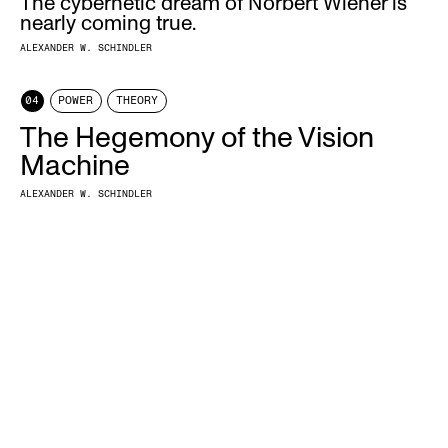
The cybernetic dream of Norbert Wiener is
nearly coming true.
ALEXANDER W. SCHINDLER
04
POWER
THEORY
The Hegemony of the Vision
Machine
ALEXANDER W. SCHINDLER