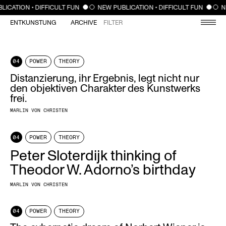
CLOSE
LICATION • DIFFICULT FUN
NEW PUBLICATION • DIFFICULT FUN
N
ENTKUNSTUNG
ARCHIVE
FILTER
04
POWER
THEORY
Distanzierung, ihr Ergebnis, legt nicht nur
den objektiven Charakter des Kunstwerks
frei.
MARLIN VON CHRISTEN
04
POWER
THEORY
Peter Sloterdijk thinking of
Theodor W. Adorno’s birthday
MARLIN VON CHRISTEN
04
POWER
THEORY