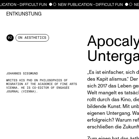
CATION • DIFFICULT FUN
NEW PUBLICATION • DIFFICULT FUN
NEW
ENTKUNSTUNG
Apocaly
02
ON AESTHETICS
Unterga
„Es ist einfacher, sich
JOHANNES SIEGMUND
des Kapit alismus.“ De
WRITES HIS PHD ON PHILOSOPHIES OF
MIGRATION AT THE ACADEMIE OF FINE ARTS
sich 2017 das Leben g
VIENNA. HE IS CO-EDITOR OF ENGAGÉE
JOURNAL (VIENNA).
Welt mangelt es tatsäc
rollt durch das Kino, di
bildende Kunst. Mit unb
eigenen Untergang. War
erfolgreich? Warum refl
erschließen die Zukunf
Zum einen hat das ästh