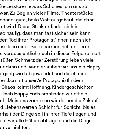
Sie zerstören etwas Schönes, um uns zu
 war. Zu Beginn vieler Filme, Theaterstücke
chöne, gute, heile Welt aufgebaut, die dann
t wird. Diese Struktur findet sich in
o häufig, dass man fast sicher sein kann,
den Tod ihrer Protagonist*innen nach sich
rolle in einer Serie harmonisch mit ihren
ie voraussichtlich noch in dieser Folge ruiniert
üßen Schmerz der Zerstörung leben viele
Nur dann und wann erlauben wir uns ein Happy
ergang wird abgewendet und durch eine
 entkommt unser/e ProtagonistIn dem
m Chaos keimt Hoffnung. Kindergeschichten
o. Doch Happy Ends empfinden wir oft als
lich. Meistens zerstören wir darum die Zukunft
d Liebenswerten Schicht für Schicht, bis es
rheit der Dinge soll in ihrer Tiefe liegen und
em wir alle Hüllen abtragen und die Dinge
ch vernichten.