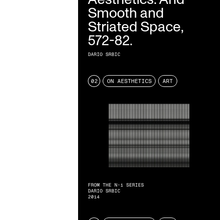
Smooth and
Striated Space,
572-82.
DARIO SRBIC
02
ON AESTHETICS
ART
FROM THE N-1 SERIES
DARIO SRBIC
2014