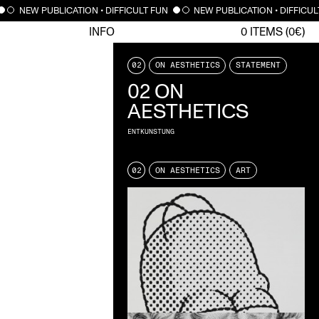
NEW PUBLICATION • DIFFICULT FUN
NEW PUBLICATION • DIFFICULT
INFO
0
ITEMS (
0
€)
02
ON AESTHETICS
STATEMENT
02 ON
AESTHETICS
ENTKUNSTUNG
02
ON AESTHETICS
ART