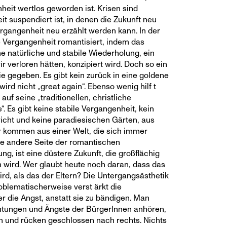
heit wertlos geworden ist. Krisen sind
it suspendiert ist, in denen die Zukunft neu
rgangenheit neu erzählt werden kann. In der
ie Vergangenheit romantisiert, indem das
ne natürliche und stabile Wiederholung, ein
r verloren hätten, konzipiert wird. Doch so ein
e gegeben. Es gibt kein zurück in eine goldene
ird nicht „great again“. Ebenso wenig hilf t
uf seine „traditionellen, christliche
. Es gibt keine stabile Vergangenheit, kein
icht und keine paradiesischen Gärten, aus
 kommen aus einer Welt, die sich immer
Die andere Seite der romantischen
g, ist eine düstere Zukunft, die großflächig
n wird. Wer glaubt heute noch daran, dass das
d, als das der Eltern? Die Untergangsästhetik
blematischerweise verst ärkt die
r die Angst, anstatt sie zu bändigen. Man
htungen und Ängste der BürgerInnen anhören,
en und rücken geschlossen nach rechts. Nichts