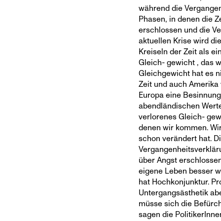
während die Vergangen
Phasen, in denen die Ze
erschlossen und die Ve
aktuellen Krise wird d
Kreiseln der Zeit als ei
Gleich- gewicht , das wi
Gleichgewicht hat es ni
Zeit und auch Amerika w
Europa eine Besinnung a
abendländischen Werte“
verlorenes Gleich- gew
denen wir kommen. Wir
schon verändert hat. 
Vergangenheitsverklärun
über Angst erschlosse
eigene Leben besser wir
hat Hochkonjunktur. Pro
Untergangsästhetik abe
müsse sich die Befürc
sagen die PolitikerInn