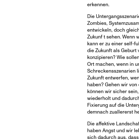
erkennen.
Die Untergangsszenari
Zombies, Systemzusam
entwickeln, doch gleich
Zukunf t sehen. Wenn w
kann er zu einer self-f
die Zukunft als Geburt 
konzipieren? Wie solle
Ort machen, wenn in un
Schreckensszenarien l
Zukunft entwerfen, wen
haben? Gehen wir von e
können wir sicher sein,
wiederholt und dadurc
Fixierung auf die Unte
demnach zuallererst h
Die affektive Landschaf
haben Angst und wir leb
sich dadurch aus, dass i