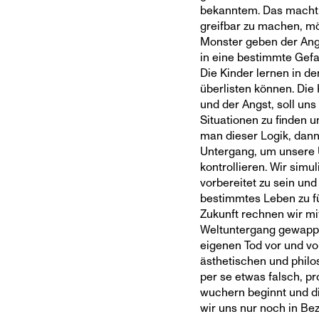
bekanntem. Das macht 
greifbar zu machen, m
Monster geben der Angs
in eine bestimmte Gefah
Die Kinder lernen in d
überlisten können. D
und der Angst, soll un
Situationen zu finden u
man dieser Logik, dann
Untergang, um unsere U
kontrollieren. Wir simu
vorbereitet zu sein und
bestimmtes Leben zu fu
Zukunft rechnen wir mi
Weltuntergang gewappn
eigenen Tod vor und von
ästhetischen und phil
per se etwas falsch, p
wuchern beginnt und d
wir uns nur noch in B