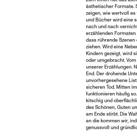
ästhetischer Formate. 
zeigen, wie wertvoll es
und Bücher wird eine s
nach und nach vernichte
erzählenden Formaten s
dass rührende Szenen 
ziehen. Wird eine Neben
Kindern gezeigt, wird s
oder umgebracht. Vom s
unserer Erzählungen. 
End. Der drohende Unt
unvorhergesehene List
sicheren Tod. Mitten i
funktionieren häufig s
kitschig und oberfläch
des Schönen, Guten un
am Ende stirbt. Die Wah
an die kommen wir, ind
genussvoll und gründli