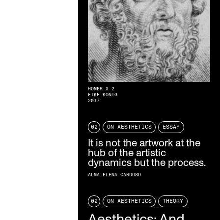
HOMER X 2
EIKE KÖNIG
2017
02
ON AESTHETICS
ESSAY
It is not the artwork at the
hub of the artistic
dynamics but the process.
ALMA ELENA CARDOSO
02
ON AESTHETICS
THEORY
Aesthetics: And