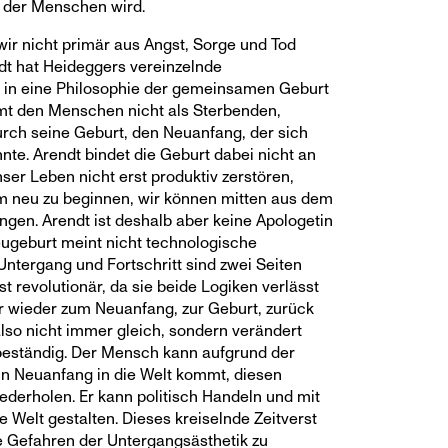
l der Menschen wird.
wir nicht primär aus Angst, Sorge und Tod
t hat Heideggers vereinzelnde
 in eine Philosophie der gemeinsamen Geburt
mt den Menschen nicht als Sterbenden,
durch seine Geburt, den Neuanfang, der sich
nte. Arendt bindet die Geburt dabei nicht an
ser Leben nicht erst produktiv zerstören,
 neu zu beginnen, wir können mitten aus dem
gen. Arendt ist deshalb aber keine Apologetin
Neugeburt meint nicht technologische
ntergang und Fortschritt sind zwei Seiten
st revolutionär, da sie beide Logiken verlässt
r wieder zum Neuanfang, zur Geburt, zurück
 also nicht immer gleich, sondern verändert
 beständig. Der Mensch kann aufgrund der
ein Neuanfang in die Welt kommt, diesen
derholen. Er kann politisch Handeln und mit
Welt gestalten. Dieses kreiselnde Zeitverst
ie Gefahren der Untergangsästhetik zu