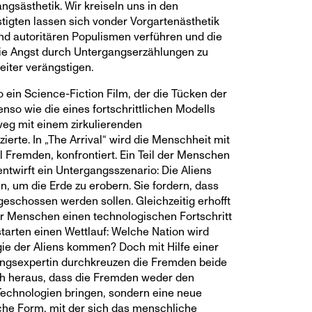
ngsästhetik. Wir kreiseln uns in den
tigten lassen sich vonder Vorgartenästhetik
nd autoritären Populismen verführen und die
ie Angst durch Untergangserzählungen zu
iter verängstigen.
o ein Science-Fiction Film, der die Tücken der
nso wie die eines fortschrittlichen Modells
eg mit einem zirkulierenden
zierte. In „The Arrival“ wird die Menschheit mit
l Fremden, konfrontiert. Ein Teil der Menschen
 entwirft ein Untergangsszenario: Die Aliens
, um die Erde zu erobern. Sie fordern, dass
geschossen werden sollen. Gleichzeitig erhofft
der Menschen einen technologischen Fortschritt
arten einen Wettlauf: Welche Nation wird
gie der Aliens kommen? Doch mit Hilfe einer
ungsexpertin durchkreuzen die Fremden beide
ch heraus, dass die Fremden weder den
echnologien bringen, sondern eine neue
sche Form, mit der sich das menschliche