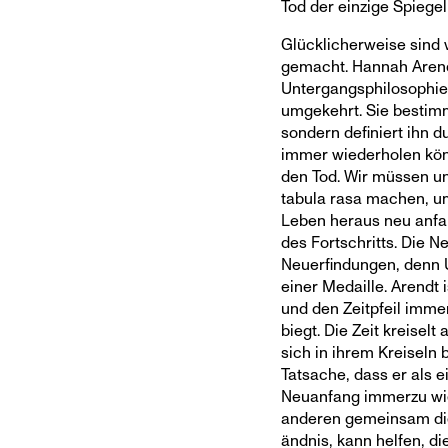
Tod der einzige Spiege
Glücklicherweise sind 
gemacht. Hannah Arend
Untergangsphilosophie
umgekehrt. Sie bestim
sondern definiert ihn 
immer wiederholen kön
den Tod. Wir müssen un
tabula rasa machen, um
Leben heraus neu anfan
des Fortschritts. Die 
Neuerfindungen, denn U
einer Medaille. Arendt i
und den Zeitpfeil imme
biegt. Die Zeit kreiselt
sich in ihrem Kreiseln
Tatsache, dass er als 
Neuanfang immerzu wie
anderen gemeinsam die 
ändnis, kann helfen, d