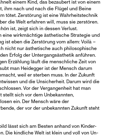
ähnelt einem Kind, das bezaubert ist von einem
gt, ihm nach und nach die Flügel und Beine
m tötet. Zerstörung ist eine Wahrheitstechnik
er die Welt erfahren will, muss sie zerstören.
ön ist, zeigt sich in dessen Verlust.
 eine wirkmächtige ästhetische Strategie und
g ist eben die Zerstörung vom allem: Voilà –
h nicht nur ästhetische auch philosophische
 den Erfolg der Untergangsästhetik anführen.
en Erzählung läuft die menschliche Zeit von
laubt man Heidegger ist der Mensch darum
macht, weil er sterben muss. In der Zukunft
chtwissen und die Unsicherheit. Darum wird die
schlossen. Vor der Vergangenheit hat man
t stellt sich vor dem Unbekannten,
osen ein. Der Mensch wäre der
bende, der vor der unbekannten Zukunft steht
ld lässt sich am Besten anhand von Kinder-
. Die kindliche Welt ist klein und voll von Un-