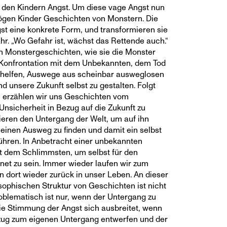
den Kindern Angst. Um diese vage Angst nun
ögen Kinder Geschichten von Monstern. Die
t eine konkrete Form, und transformieren sie
r. „Wo Gefahr ist, wächst das Rettende auch.“
en Monstergeschichten, wie sie die Monster
ie Konfrontation mit dem Unbekannten, dem Tod
s helfen, Auswege aus scheinbar ausweglosen
nd unsere Zukunft selbst zu gestalten. Folgt
 erzählen wir uns Geschichten vom
nsicherheit in Bezug auf die Zukunft zu
lieren den Untergang der Welt, um auf ihn
 einen Ausweg zu finden und damit ein selbst
̈hren. In Anbetracht einer unbekannten
t dem Schlimmsten, um selbst für den
et zu sein. Immer wieder laufen wir zum
 dort wieder zurück in unser Leben. An dieser
osophischen Struktur von Geschichten ist nicht
roblematisch ist nur, wenn der Untergang zu
ie Stimmung der Angst sich ausbreitet, wenn
ezug zum eigenen Untergang entwerfen und der