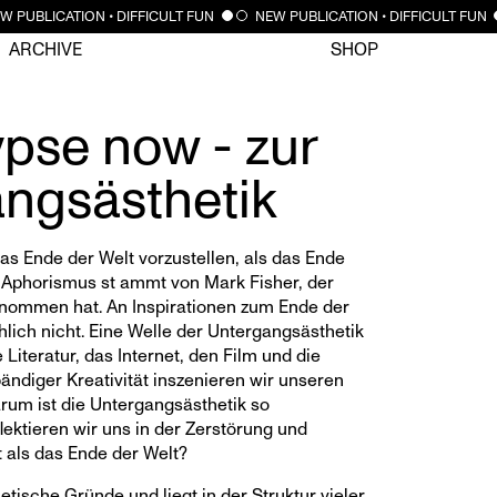
CLOSE
 PUBLICATION • DIFFICULT FUN
NEW PUBLICATION • DIFFICULT FUN
ARCHIVE
SHOP
pse now - zur
ngsästhetik
 das Ende der Welt vorzustellen, als das Ende
r Aphorismus st ammt von Mark Fisher, der
enommen hat. An Inspirationen zum Ende der
hlich nicht. Eine Welle der Untergangsästhetik
e Literatur, das Internet, den Film und die
ändiger Kreativität inszenieren wir unseren
um ist die Untergangsästhetik so
ektieren wir uns in der Zerstörung und
t als das Ende der Welt?
etische Gründe und liegt in der Struktur vieler