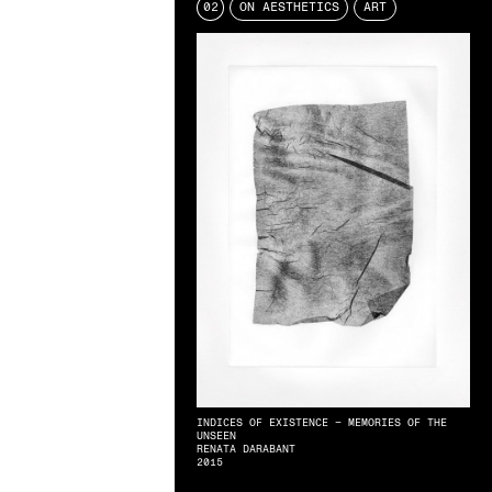
02
ON AESTHETICS
ART
INDICES OF EXISTENCE – MEMORIES OF THE
UNSEEN
RENATA DARABANT
2015