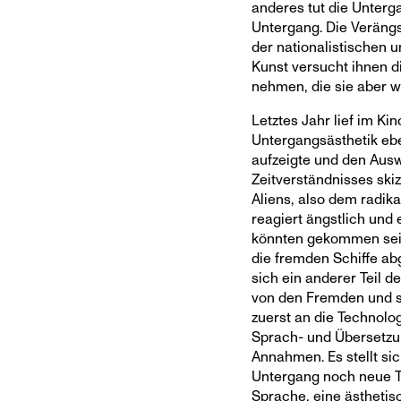
anderes tut die Unterga
Untergang. Die Verängs
der nationalistischen u
Kunst versucht ihnen d
nehmen, die sie aber we
Letztes Jahr lief im Kin
Untergangsästhetik ebe
aufzeigte und den Ausw
Zeitverständnisses skiz
Aliens, also dem radika
reagiert ängstlich und
könnten gekommen sein
die fremden Schiffe ab
sich ein anderer Teil 
von den Fremden und st
zuerst an die Technolo
Sprach- und Übersetz
Annahmen. Es stellt si
Untergang noch neue T
Sprache, eine ästheti