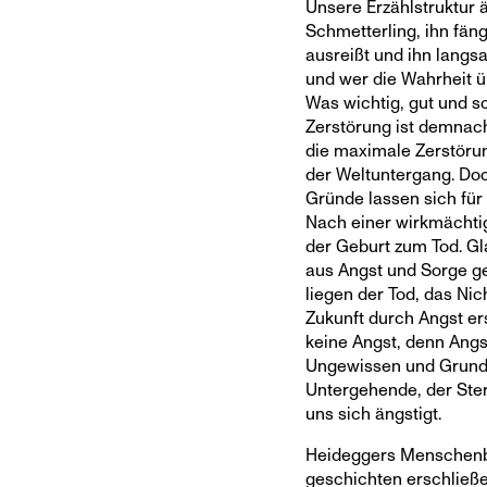
Unsere Erzählstruktur 
Schmetterling, ihn fän
ausreißt und ihn langsa
und wer die Wahrheit üb
Was wichtig, gut und sch
Zerstörung ist demnach
die maximale Zerstörun
der Weltuntergang. Doc
Gründe lassen sich für
Nach einer wirkmächtig
der Geburt zum Tod. G
aus Angst und Sorge ge
liegen der Tod, das Ni
Zukunft durch Angst er
keine Angst, denn Angs
Ungewissen und Grundl
Untergehende, der Ster
uns sich ängstigt.
Heideggers Menschenbi
geschichten erschließen